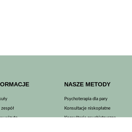
FORMACJE
NASZE METODY
kuły
Psychoterapia dla pary
 zespół
Konsultacje niskopłatne
w wizytę
Konsultacja psychiatryczna
jesteśmy
Konsultacja psychologiczna