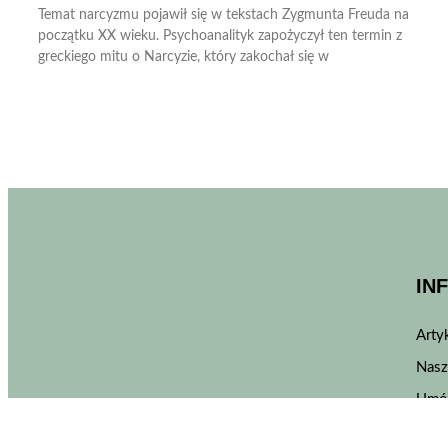
Temat narcyzmu pojawił się w tekstach Zygmunta Freuda na
początku XX wieku. Psychoanalityk zapożyczył ten termin z
greckiego mitu o Narcyzie, który zakochał się w
IN
Arty
Nasz
Umó
Kim 