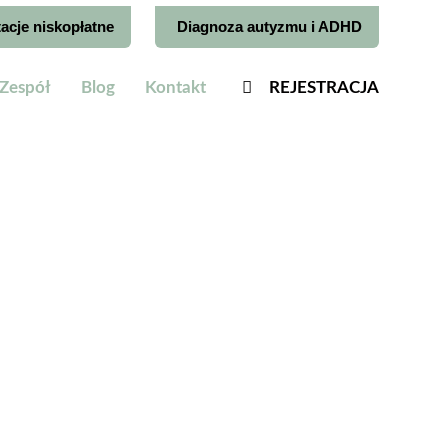
acje niskopłatne
Diagnoza autyzmu i ADHD
Zespół
Blog
Kontakt
REJESTRACJA