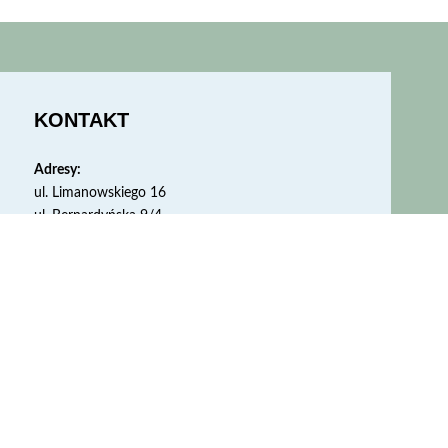
KONTAKT
Adresy:
ul. Limanowskiego 16
ul. Bernardyńska 9/4
Kraków
Telefon:
505 511 150
Godziny
: pon. – pt. 9:00 – 21:00
REJESTRACJA WIZYTY