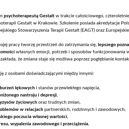
em
psychoterapeutą Gestalt
w trakcie całościowego, czteroletnie
oterapii Gestalt w Krakowie. Szkolenie posiada akredytacje Po
ejskiego Stowarzyszenia Terapii Gestalt (EAGT) oraz Europejski
jej pracy tworzę przestrzeń do zatrzymania się,
lepszego pozna
domości
własnych emocji, potrzeb i sposobów funkcjonowania w r
 zakłada, że zmiana staje się możliwa poprzez pogłębianie konta
ję z osobami doświadczającymi między innymi:
aburzeń lękowych
i stanów przewlekłego napięcia,
niżonego nastroju i depresji
,
ryzysów życiowych
oraz trudnych zmian,
oblemów w relacjach
partnerskich, rodzinnych i zawodowych,
skiego poczucia własnej wartości
,
resu, wypalenia zawodowego i przeciążenia
,