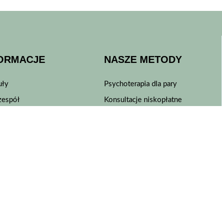
ORMACJE
NASZE METODY
uły
Psychoterapia dla pary
zespół
Konsultacje niskopłatne
 wizytę
Konsultacja psychiatryczna
esteśmy
Konsultacja psychologiczna
amin serwisu
Konsultacja seksuologiczna
amin rezerwacji wizyt
Psychoterapia indywidualna
yka prywatności
Diagnoza ADHD u dorosłych
yka plików cookies
Diagnoza autyzmu u dorosłych