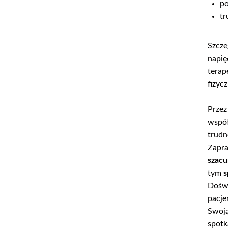
po
tr
Szcz
napię
terap
fizyc
Przez
współ
trudn
Zapra
szacu
tym
s
Doświ
pacje
Swoją
spotk