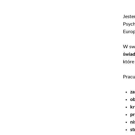
Jest
Psych
Europ
W swo
świa
które
Pracu
z
ob
k
pr
ni
st