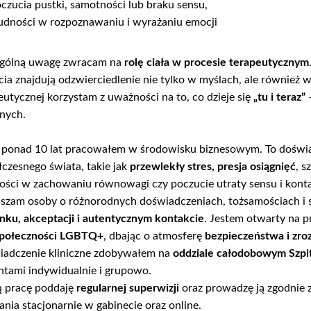
czucia pustki, samotności lub braku sensu,
udności w rozpoznawaniu i wyrażaniu emocji
ególną uwagę zwracam na
rolę ciała w procesie terapeutycznym
cia znajdują odzwierciedlenie nie tylko w myślach, ale również 
eutycznej korzystam z uważności na to, co dzieje się
„tu i teraz”
–
znych.
 ponad 10 lat pracowałem w środowisku biznesowym. To doświa
czesnego świata, takie jak
przewlekły stres, presja osiągnięć
, s
ości w zachowaniu równowagi czy poczucie utraty sensu i konta
szam osoby o różnorodnych doświadczeniach, tożsamościach i s
nku, akceptacji i autentycznym kontakcie
. Jestem otwarty na p
połeczności LGBTQ+
, dbając o atmosferę
bezpieczeństwa i zro
adczenie kliniczne zdobywałem na
oddziale całodobowym Szpit
ntami indywidualnie i grupowo.
 pracę poddaję
regularnej superwizji
oraz prowadzę ją zgodnie 
ania stacjonarnie w gabinecie oraz online.