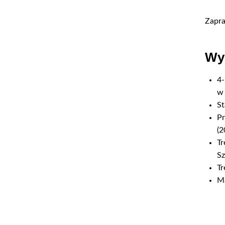
Zapra
Wyk
4-
w 
St
Pr
(2
Tr
Sz
Tr
Ma