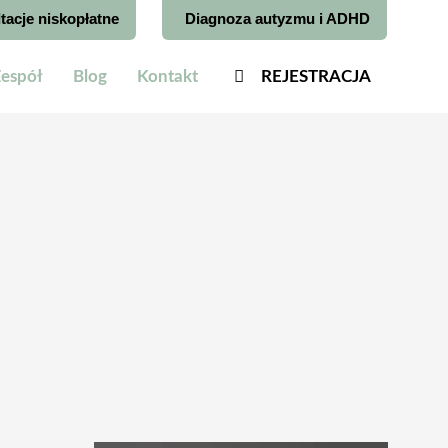
tacje niskopłatne
Diagnoza autyzmu i ADHD
espół
Blog
Kontakt
REJESTRACJA