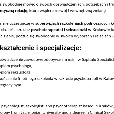
 swobodnie mówić o swoich doświadczeniach, potrzebach i tr
entyczną relację
, która wspiera rozwój i wewnętrzną zmianę.
arnie uczestniczę w
superwizjach i szkoleniach podnoszących kw
cia. Jeśli szukasz
psychoterapeutki i seksuolożki w Krakowie
l
ć siebie, poczuć się swobodnie w swoich wyborach i relacjach 
ształcenie i specjalizacje:
świadczenie zawodowe zdobywałam m.in. w Szpitalu Specjalisty
plom psychologa,
plom seksuologa
ończenie 5-letniego szkolenia w zakresie psychoterapii w Kato
tegracyjnym
a psychologist, sexologist, and psychotherapist based in Kraków,
ology from Jagiellonian University and a degree in Clinical Sexol