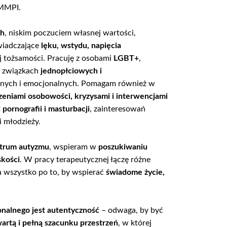
 MMPI.
ch
, niskim poczuciem własnej wartości,
wiadczające
lęku, wstydu, napięcia
j tożsamości. Pracuję z osobami
LGBT+
,
w związkach
jednopłciowych i
alnych i emocjonalnych. Pomagam również w
rzeniami osobowości, kryzysami i interwencjami
 pornografii i masturbacji
, zainteresowań
i młodzieży.
trum autyzmu
, wspieram w
poszukiwaniu
skości
. W pracy terapeutycznej łączę różne
a wszystko po to, by wspierać
świadome życie,
nalnego jest autentyczność
– odwaga, by być
artą i pełną szacunku przestrzeń
, w której