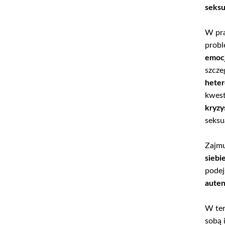
seksu
W pra
prob
emoc
szcze
hete
kwest
kryzy
seksu
Zajmu
siebi
podej
auten
W ter
sobą 