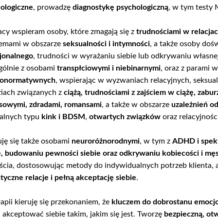
ologiczne
, prowadzę
diagnostykę psychologiczną
, w tym testy
cy wspieram osoby, które zmagają się z
trudnościami w relacja
lemami w obszarze
seksualności i intymności
, a także osoby doś
jonalnego
, trudności w wyrażaniu siebie lub odkrywaniu własne
gólnie z osobami
transpłciowymi i niebinarnymi
, oraz z parami 
ronormatywnych
, wspierając w wyzwaniach relacyjnych, seksu
iach związanych z
ciążą, trudnościami z zajściem w ciążę, zabu
sowymi, zdradami, romansami
, a także w obszarze
uzależnień od
alnych typu
kink i BDSM
,
otwartych związków
oraz relacyjnośc
ję się także osobami
neuroróżnorodnymi
, w tym z
ADHD i spek
e, budowaniu pewności siebie oraz odkrywaniu kobiecości i mę
ścia, dostosowując metody do indywidualnych potrzeb klienta, 
tyczne relacje i pełną akceptację siebie
.
apii kieruję się przekonaniem, że
kluczem do dobrostanu emocjo
i akceptować siebie takim, jakim się jest. Tworzę
bezpieczną, otw