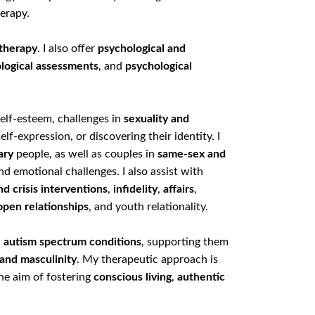
erapy.
therapy
. I also offer
psychological and
ological assessments
, and
psychological
self-esteem, challenges in
sexuality and
 self-expression, or discovering their identity. I
ary
people, as well as couples in
same-sex and
nd emotional challenges. I also assist with
nd crisis interventions
,
infidelity
,
affairs
,
open relationships
, and youth relationality.
d
autism spectrum conditions
, supporting them
 and masculinity
. My therapeutic approach is
the aim of fostering
conscious living
,
authentic