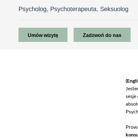
Psycholog, Psychoterapeuta, Seksuolog
Umów wizytę
Zadzwoń do nas
(Engl
Jeste
sesje
absol
Psych
Prow
konsu