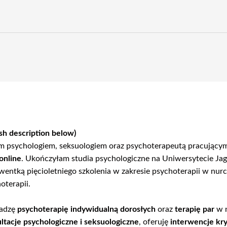
ish description below)
m psychologiem, seksuologiem oraz psychoterapeutą pracującym
online
. Ukończyłam studia psychologiczne na Uniwersytecie Jagi
wentką pięcioletniego szkolenia w zakresie psychoterapii w nu
oterapii.
adzę
psychoterapię indywidualną dorosłych
oraz
terapię par
w n
ltacje psychologiczne i seksuologiczne
, oferuję
interwencje kr