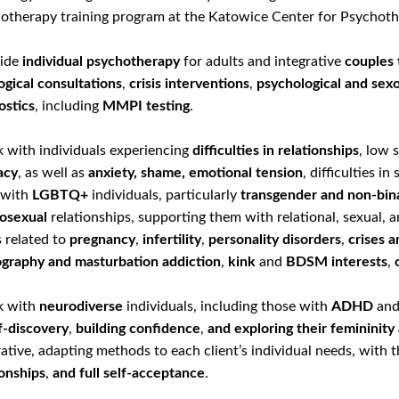
otherapy training program at the Katowice Center for Psychoth
vide
individual psychotherapy
for adults and integrative
couples 
ogical consultations
,
crisis interventions
,
psychological and sex
ostics
, including
MMPI
testing
.
k with individuals experiencing
difficulties in relationships
, low 
acy
, as well as
anxiety, shame, emotional tension
, difficulties in
 with
LGBTQ+
individuals, particularly
transgender and non-bin
osexual
relationships, supporting them with relational, sexual, a
s related to
pregnancy
,
infertility
,
personality disorders
,
crises a
graphy and masturbation addiction
,
kink
and
BDSM interests
,
k with
neurodiverse
individuals, including those with
ADHD
an
f-discovery
,
building
confidence
,
and exploring their femininity
rative, adapting methods to each client’s individual needs, with 
ionships
,
and full self-acceptance
.