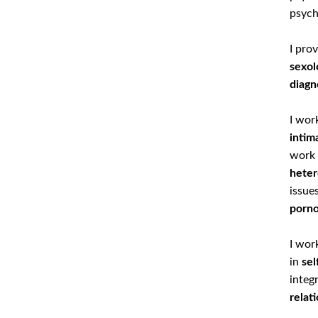
psych
I pro
sexol
diagn
I wor
intim
work
heter
issue
porno
I wor
in
sel
integ
relat