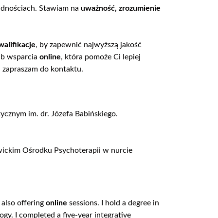
udnościach. Stawiam na
uważność, zrozumienie
alifikacje
, by zapewnić najwyższą jakość
ub wsparcia
online
, która pomoże Ci lepiej
– zapraszam do kontaktu.
cznym im. dr. Józefa Babińskiego.
wickim Ośrodku Psychoterapii w nurcie
 also offering
online
sessions. I hold a degree in
ogy. I completed a five-year integrative