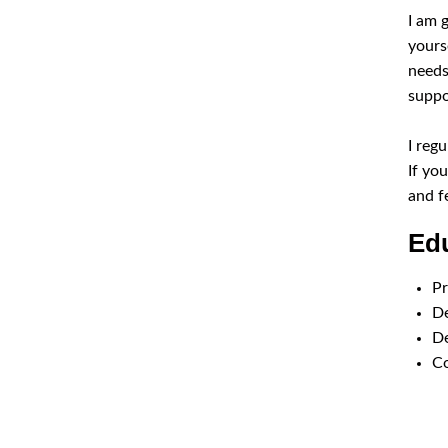
I am 
yours
needs
suppo
I regu
If yo
and f
Edu
Pr
De
De
Co