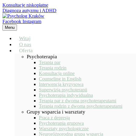
Konsultacje niskopłatne
Diagnoza autyzmu i ADHD
Facebook
Instagram
Menu
Witaj
O nas
Oferta
Psychoterapia
Terapia par
Terapia rodzin
Konsultacja online
Counseling in English
Interwencja kryzysowa
Superwizja psychoterapii
Psychoterapia indywidualna
Terapia par z dwoma psychoterapeutami
Terapia rodzin z dwoma psychoterapeutami
Grupy wsparcia i warsztaty
Praca z depresją
Psychoterapia grupowa
Warsztaty psychologiczne
Neuroróżnorodna grupa wsparcia