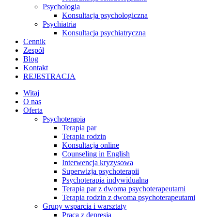
Psychologia
Konsultacja psychologiczna
Psychiatria
Konsultacja psychiatryczna
Cennik
Zespół
Blog
Kontakt
REJESTRACJA
Witaj
O nas
Oferta
Psychoterapia
Terapia par
Terapia rodzin
Konsultacja online
Counseling in English
Interwencja kryzysowa
Superwizja psychoterapii
Psychoterapia indywidualna
Terapia par z dwoma psychoterapeutami
Terapia rodzin z dwoma psychoterapeutami
Grupy wsparcia i warsztaty
Praca z depresją