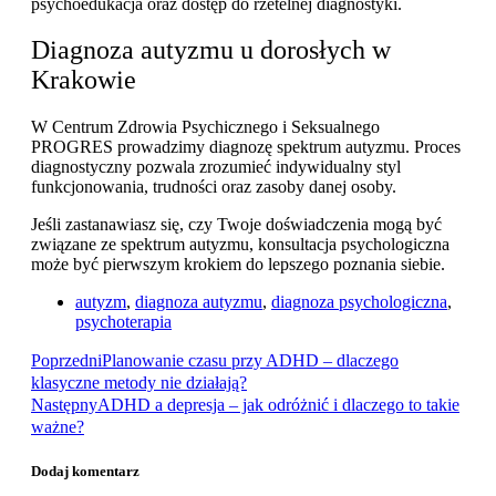
psychoedukacja oraz dostęp do rzetelnej diagnostyki.
Diagnoza autyzmu u dorosłych w
Krakowie
W Centrum Zdrowia Psychicznego i Seksualnego
PROGRES prowadzimy diagnozę spektrum autyzmu. Proces
diagnostyczny pozwala zrozumieć indywidualny styl
funkcjonowania, trudności oraz zasoby danej osoby.
Jeśli zastanawiasz się, czy Twoje doświadczenia mogą być
związane ze spektrum autyzmu, konsultacja psychologiczna
może być pierwszym krokiem do lepszego poznania siebie.
autyzm
,
diagnoza autyzmu
,
diagnoza psychologiczna
,
psychoterapia
Poprzedni
Planowanie czasu przy ADHD – dlaczego
klasyczne metody nie działają?
Następny
ADHD a depresja – jak odróżnić i dlaczego to takie
ważne?
Dodaj komentarz