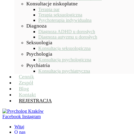
Konsultacje niskopłatne
Terapia par
Terapia seksuologiczna
Psychoterapia indywidualna
Diagnoza
Diagnoza ADHD u dorosłych
Diagnoza autyzmu u dorosłych
Seksuologia
Konsultacja seksuologiczna
Psychologia
Konsultacja psychologiczna
Psychiatria
Konsultacja psychiatryczna
Cennik
Zespół
Blog
Kontakt
REJESTRACJA
Facebook
Instagram
Witaj
O nas