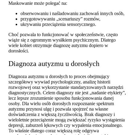
Maskowanie może polegać na:
obserwowaniu i naśladowaniu zachowań innych osób,
przygotowywaniu „scenariuszy” rozmów,
ukrywaniu przeciążenia sensorycznego.
Choć pozwala to funkcjonować w społeczeństwie, często
wiąże się z ogromnym wysiłkiem psychicznym. Dlatego
wiele kobiet otrzymuje diagnozę autyzmu dopiero w
dorosłości.
Diagnoza autyzmu u dorosłych
Diagnoza autyzmu u dorosłych to proces obejmujący
szczegółowy wywiad psychologiczny, analizę historii
rozwojowej oraz wykorzystanie standaryzowanych narzędzi
diagnostycznych. Celem diagnozy nie jest „nadanie etykiety”,
lecz lepsze zrozumienie sposobu funkcjonowania danej
osoby. Dla wielu osób dorosłych rozpoznanie spektrum
autyzmu przynosi ulgę i pozwala spojrzeć na własne
doświadczenia z większą życzliwością. Brak diagnozy i
wieloletnie przeciążenie mogą zwiększać ryzyko wystąpienia
depresji, zaburzeń lękowych czy wypalenia emocjonalnego.
To właśnie dlatego coraz większą rolę odgrywa