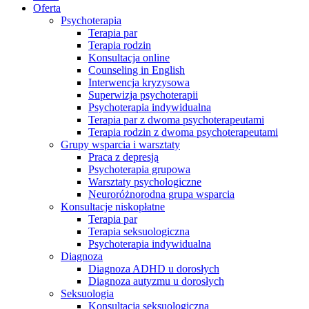
Oferta
Psychoterapia
Terapia par
Terapia rodzin
Konsultacja online
Counseling in English
Interwencja kryzysowa
Superwizja psychoterapii
Psychoterapia indywidualna
Terapia par z dwoma psychoterapeutami
Terapia rodzin z dwoma psychoterapeutami
Grupy wsparcia i warsztaty
Praca z depresją
Psychoterapia grupowa
Warsztaty psychologiczne
Neuroróżnorodna grupa wsparcia
Konsultacje niskopłatne
Terapia par
Terapia seksuologiczna
Psychoterapia indywidualna
Diagnoza
Diagnoza ADHD u dorosłych
Diagnoza autyzmu u dorosłych
Seksuologia
Konsultacja seksuologiczna