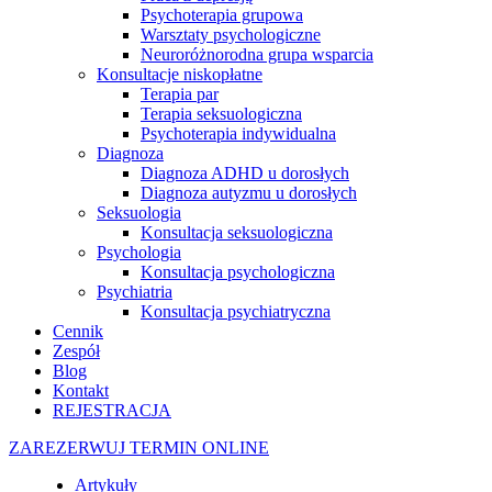
Psychoterapia grupowa
Warsztaty psychologiczne
Neuroróżnorodna grupa wsparcia
Konsultacje niskopłatne
Terapia par
Terapia seksuologiczna
Psychoterapia indywidualna
Diagnoza
Diagnoza ADHD u dorosłych
Diagnoza autyzmu u dorosłych
Seksuologia
Konsultacja seksuologiczna
Psychologia
Konsultacja psychologiczna
Psychiatria
Konsultacja psychiatryczna
Cennik
Zespół
Blog
Kontakt
REJESTRACJA
ZAREZERWUJ TERMIN ONLINE
Artykuły