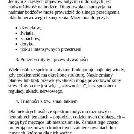
Jednym z częstych objawów autyzmu u dorosłych jest
nadwrażliwość na bodźce. Długotrwała ekspozycja na
nadmiar bodźców może prowadzić do silnego przeciążenia
układu nerwowego i zmęczenia.
Może ona dotyczyć:
dźwięków,
światła,
zapachów,
dotyku,
tłoku i intensywnych przestrzeni.
Potrzeba rutyny i przewidywalności
Wiele osób ze spektrum autyzmu funkcjonuje najlepiej wtedy,
gdy codzienność ma określoną strukturę. Nagłe zmiany
planów lub brak przewidywalności mogą powodować silny
stres. Rutyna nie jest więc „sztywnością”, lecz sposobem
regulacji układu nerwowego.
Trudności z tzw. small talkiem
Dla niektórych osób ze spektrum autyzmu rozmowy o
neutralnych tematach – pogodzie, codziennych drobiazgach –
mogą być męczące lub niezrozumiałe.
Zamiast tego często
preferują rozmowy o konkretnych zainteresowaniach lub
tematach, które są dla nich ważne.