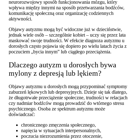
neurorozwojowy sposób funkcjonowania mózgu, który
wpływa między innymi na sposób przetwarzania bodźców,
komunikację społeczną oraz organizację codziennych
aktywności.
Objawy autyzmu mogą być widoczne już w dzieciństwie,
jednak wiele osób – szczególnie kobiet – uczy się przez lata
maskować swoje trudności. W efekcie diagnoza autyzmu u
dorosłych często pojawia się dopiero po wielu latach życia z
poczuciem „bycia innym” lub ciągłego przeciążenia.
Dlaczego autyzm u dorosłych bywa
mylony z depresją lub lękiem?
Objawy autyzmu u dorosłych mogą przypominać symptomy
zaburzeń lękowych lub depresyjnych. Dzieje się tak dlatego,
że długotrwałe przeciążenie społeczne, trudności w relacjach
czy nadmiar bodźców mogą prowadzić do wtórnego stresu
psychicznego.
Osoba ze spektrum autyzmu może
doświadczać:
chronicznego zmęczenia społecznego,
napięcia w sytuacjach interpersonalnych,
poczucia niezrozumienia przez otoczenie,