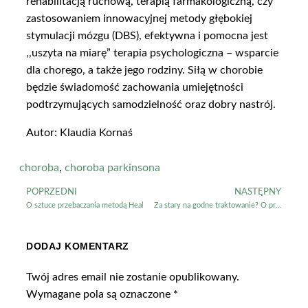
rehabilitacją ruchową, terapią farmakologiczną, czy
zastosowaniem innowacyjnej metody głębokiej
stymulacji mózgu (DBS), efektywna i pomocna jest
,,uszyta na miarę” terapia psychologiczna – wsparcie
dla chorego, a także jego rodziny. Siłą w chorobie
będzie świadomość zachowania umiejętności
podtrzymujących samodzielność oraz dobry nastrój.
Autor: Klaudia Kornaś
choroba
,
choroba parkinsona
POPRZEDNI
NASTĘPNY
O sztuce przebaczania metodą Heal
Za stary na godne traktowanie? O przemocy wobec osób starszych
DODAJ KOMENTARZ
Twój adres email nie zostanie opublikowany.
Wymagane pola są oznaczone
*